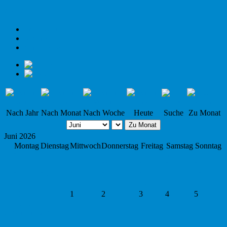
ASV Altlußheim
Impressum
Kontakt
Seiten News
Nach Jahr
Nach Monat
Nach Woche
Heute
Suche
Zu Monat
Zu Monat
Juni 2026
Montag
Dienstag
Mittwoch
Donnerstag
Freitag
Samstag
Sonntag
23
1
2
3
4
5
6
7
24
8
9
10
11
12
13
14
25
15
16
17
18
19
20
21
26
22
23
24
25
26
27
28
27
29
30
1
2
3
4
5
DEFAULT
Arbeitseinsatz