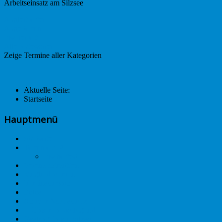
Arbeitseinsatz am Silzsee
Anglertreffen
Angeltermin
Fischerfest
Alle Kategorien ...
Zeige Termine aller Kategorien
Aktuelle Seite:
Startseite
Hauptmenü
Startseite
Termine 2025
Fischerfest
Vereinsaktivitäten
Mitglied werden
Vereinschronik
Fotos
Aktiver Naturschutz
🐡Unsere neue Jugend🎣🆕
Gastangeln am Silzsee